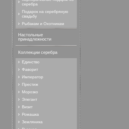
серебра
Подарок на серебряную
свадьбу
Рыбакам и Охотникам
Настольные
принадлежности
Коллекции серебра
Единство
Фаворит
Император
Престиж
Морозко
Элегант
Визит
Ромашка
Земляника