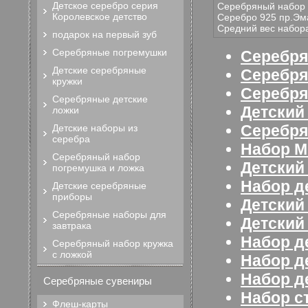
Детское серебро серия
Серебряный набор 
Королевское детство
Серебро 925 пр.Эм
Средний вес набора
подарок на первый зуб
Серебряные погремушки
Серебря
Детские серебряные
Серебря
кружки
Серебря
Серебряные детские
Детский
ложки
Серебр
Детские наборы из
серебра
Набор М
Серебряный набор
Детский
погремушка и ложка
Набор д
Детские серебряные
приборы
Детский
Серебряные наборы для
Детский
завтрака
Набор д
Серебряный набор кружка
с ложкой
Набор д
Набор д
Серебряные сувениры
Набор с
Флеш-карты