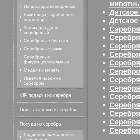
животн
Ионизаторы серебряные
Детское
Визитницы, серебряные
Детское
портсигары
Зажим для денег
Серебр
серебряный
Серебр
Серебряные брелоки
Серебря
Серебряные ручки
Серебря
Серебряные
Серебря
фигурки,колокольчики
Серебр
Медали и монеты
Изделия из кожи с
Серебря
серебром
Серебря
VIP подарки из серебра
Серебр
Серебря
Подстаканники из серебра
Серебря
Серебря
Посуда из серебра
Серебря
Ведро для шампанского
серебряное