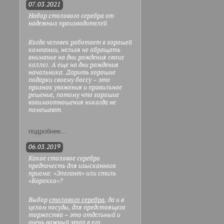
07.03.2021
Набор столового серебра от
надежных производителей
Когда человек работает в хорошей
компании, нельзя не обращать
внимание на дни рождения своих
коллег. А еще на дни рождения
начальника. Дарить хорошие
подарки своему боссу – это
признак уважения и правильное
решение, потому что хорошие
взаимоотношения никогда не
помешают.
подробнее...
06.03.2019
Какое столовое серебро
предпочесть для изысканного
приема: «Элегант» или стиль
«Барокко»?
Выбор
столового серебра
, да и в
целом посуды, для предстоящего
торжества – это отдельный и
очень важный этап в его