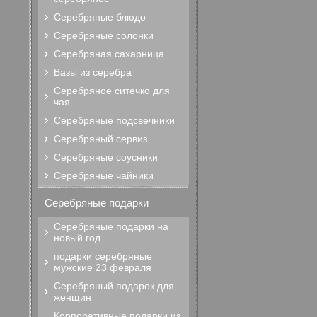
Серебряные блюдо
Серебряные солонки
Серебряная сахарница
Вазы из серебра
Серебряное ситечко для
чая
Серебряные подсвечники
Серебряный сервиз
Серебряные соусники
Серебряные чайники
Серебряные подарки
Серебряные подарки на
новый год
подарки серебряные
мужские 23 февраля
Серебряный подарок для
женщин
Корпоративные подарки из