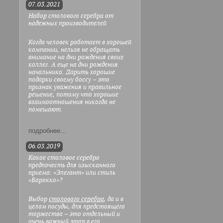
07.03.2021
Набор столового серебра от
надежных производителей
Когда человек работает в хорошей
компании, нельзя не обращать
внимание на дни рождения своих
коллег. А еще на дни рождения
начальника. Дарить хорошие
подарки своему боссу – это
признак уважения и правильное
решение, потому что хорошие
взаимоотношения никогда не
помешают.
подробнее...
06.03.2019
Какое столовое серебро
предпочесть для изысканного
приема: «Элегант» или стиль
«Барокко»?
Выбор
столового серебра
, да и в
целом посуды, для предстоящего
торжества – это отдельный и
очень важный этап в его