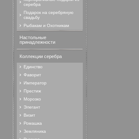
серебра
Подарок на серебряную
свадьбу
Рыбакам и Охотникам
Настольные
принадлежности
Коллекции серебра
Единство
Фаворит
Император
Престиж
Морозко
Элегант
Визит
Ромашка
Земляника