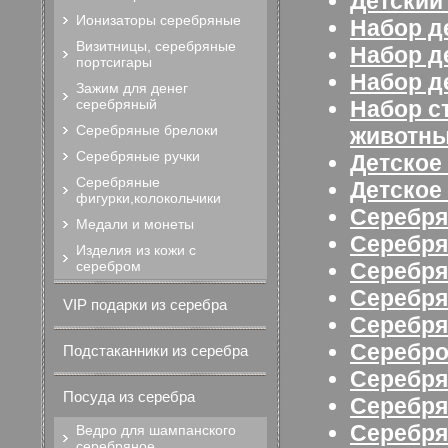
Детский
Ионизаторы серебряные
Набор д
Визитницы, серебряные
Набор д
портсигары
Набор д
Зажим для денег
серебряный
Набор с
Серебряные брелоки
животн
Серебряные ручки
Детское
Серебряные
Детское
фигурки,колокольчики
Серебр
Медали и монеты
Серебр
Изделия из кожи с
серебром
Серебря
Серебря
VIP подарки из серебра
Серебря
Серебр
Подстаканники из серебра
Серебря
Посуда из серебра
Серебря
Серебр
Ведро для шампанского
серебряное