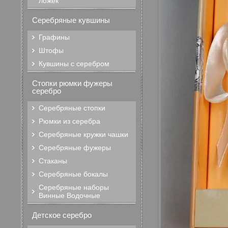
ложек
Серебряные кувшины
Графины
Штофы
Кувшины с серебром
Стопки рюмки фужеры
серебро
Серебряные стопки
Рюмки из серебра
Серебряные кружки чашки
Серебряные фужеры
Стаканы
Серебряные бокалы
Серебряные наборы
Винные Водочные
Детское серебро