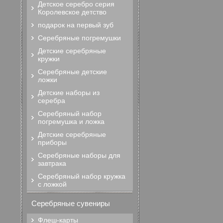
Детское серебро серия
Королевское детство
подарок на первый зуб
Серебряные погремушки
Детские серебряные
кружки
Серебряные детские
ложки
Детские наборы из
серебра
Серебряный набор
погремушка и ложка
Детские серебряные
приборы
Серебряные наборы для
завтрака
Серебряный набор кружка
с ложкой
Серебряные сувениры
Флеш-карты