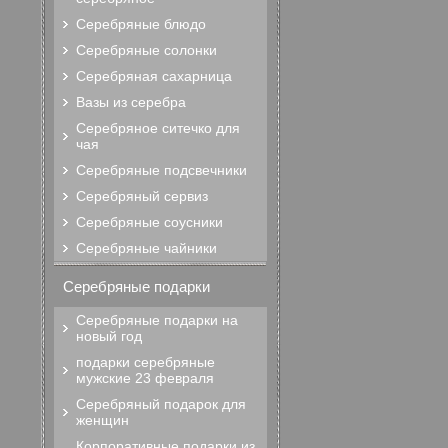
Серебряные блюдо
Серебряные солонки
Серебряная сахарница
Вазы из серебра
Серебряное ситечко для
чая
Серебряные подсвечники
Серебряный сервиз
Серебряные соусники
Серебряные чайники
Серебряные подарки
Серебряные подарки на
новый год
подарки серебряные
мужские 23 февраля
Серебряный подарок для
женщин
Корпоративные подарки из