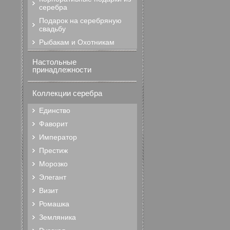
серебра
Подарок на серебряную
свадьбу
Рыбакам и Охотникам
Настольные
принадлежности
Коллекции серебра
Единство
Фаворит
Император
Престиж
Морозко
Элегант
Визит
Ромашка
Земляника