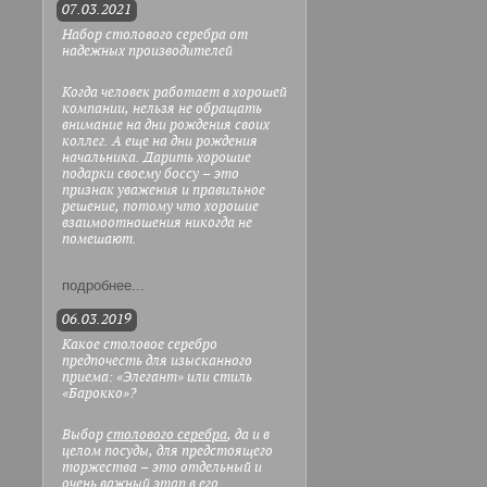
07.03.2021
Набор столового серебра от
надежных производителей
Когда человек работает в хорошей
компании, нельзя не обращать
внимание на дни рождения своих
коллег. А еще на дни рождения
начальника. Дарить хорошие
подарки своему боссу – это
признак уважения и правильное
решение, потому что хорошие
взаимоотношения никогда не
помешают.
подробнее...
06.03.2019
Какое столовое серебро
предпочесть для изысканного
приема: «Элегант» или стиль
«Барокко»?
Выбор
столового серебра
, да и в
целом посуды, для предстоящего
торжества – это отдельный и
очень важный этап в его