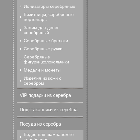
Ионизаторы серебряные
Визитницы, серебряные
портсигары
Зажим для денег
серебряный
Серебряные брелоки
Серебряные ручки
Серебряные
фигурки,колокольчики
Медали и монеты
Изделия из кожи с
серебром
VIP подарки из серебра
Подстаканники из серебра
Посуда из серебра
Ведро для шампанского
серебряное