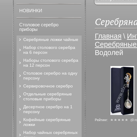
НОВИНКИ
Серебряна
Столовое серебро
приборы
Главная
\
Ин
Серебряные ложки чайные
Серебряные
Набор столового серебра
Водолей
на 6 персон
Наборы столового серебра
на 12 персон
Столовое серебро на одну
персону
Сервировочное серебро
Отдельные серебряные
столовые приборы
Десертное серебро на 1
персону
Кофейные серебряные
Рейтинг:
(0 г
ложки
Набор чайных серебряных