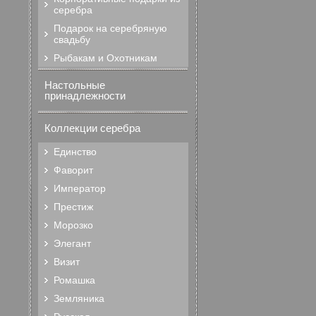
серебра
Подарок на серебряную
свадьбу
Рыбакам и Охотникам
Настольные
принадлежности
Коллекции серебра
Единство
Фаворит
Император
Престиж
Морозко
Элегант
Визит
Ромашка
Земляника