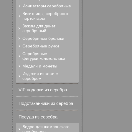
Ионизаторы серебряные
Визитницы, серебряные
портсигары
Зажим для денег
серебряный
Серебряные брелоки
Серебряные ручки
Серебряные
фигурки,колокольчики
Медали и монеты
Изделия из кожи с
серебром
VIP подарки из серебра
Подстаканники из серебра
Посуда из серебра
Ведро для шампанского
серебряное