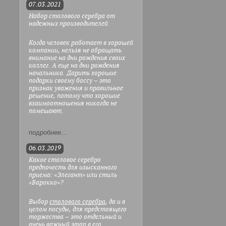
07.03.2021
Набор столового серебра от
надежных производителей
Когда человек работает в хорошей
компании, нельзя не обращать
внимание на дни рождения своих
коллег. А еще на дни рождения
начальника. Дарить хорошие
подарки своему боссу – это
признак уважения и правильное
решение, потому что хорошие
взаимоотношения никогда не
помешают.
подробнее...
06.03.2019
Какое столовое серебро
предпочесть для изысканного
приема: «Элегант» или стиль
«Барокко»?
Выбор
столового серебра
, да и в
целом посуды, для предстоящего
торжества – это отдельный и
очень важный этап в его