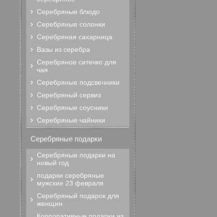
Серебряные блюдо
Серебряные солонки
Серебряная сахарница
Вазы из серебра
Серебряное ситечко для
чая
Серебряные подсвечники
Серебряный сервиз
Серебряные соусники
Серебряные чайники
Серебряные подарки
Серебряные подарки на
новый год
подарки серебряные
мужские 23 февраля
Серебряный подарок для
женщин
Корпоративные подарки из