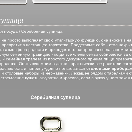
супница
я посуда
\
Серебряная супница
а
не просто выполняет свою утилитарную функцию, она вносит в на
 превратит в настоящее торжество. Представьте себе - стол накры
Эта атмосфера радости и приподнятого настроя навсегда запомнит
бную семейную традицию - когда все члены семьи собираются за 
, и семейная трапеза из простого дежурного приема пищи преврат
ородства. Опять вспомним о детях - практически все родители сог
красиво есть и непринужденно пользоваться
столовыми прибора
и столовые наборы из нержавейки. Лежащее рядом с тарелками
с
 стремление кушать аккуратно и красиво, если в руках у него така
Серебряная супница