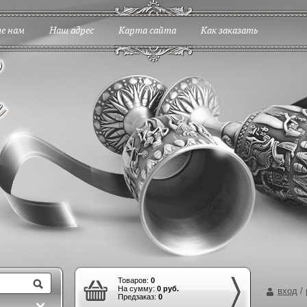
е нам
Наш адрес
Карта сайта
Как заказать
Товаров:
0
На сумму:
0 руб.
вход
/
Предзаказ:
0