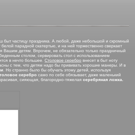
ш быт частицу праздника. А любой, даже небольшой и скромный
т белой парадной скатертью, и на ней торжественно сверкает
ся Вашим детям. Впрочем, не обязательно только праздничный
обеденным столом, сервировать стол с использованием
ится в нечто большее.
Столовое серебро
внесет в быт ноту
ласны с тем, что детям надо бы прививать хорошие манеры. И в
ми
. Но странно было бы обучать этому детей, используя
толовое серебро
само по себе обязывает, даже маленький
я красивая, сияющая, благородно-тяжелая
серебряная ложка.