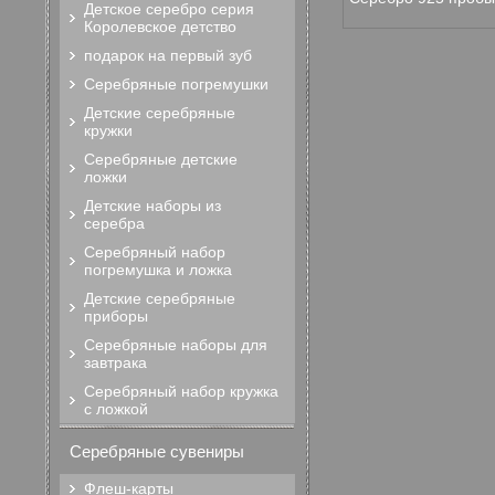
Детское серебро серия
Королевское детство
подарок на первый зуб
Серебряные погремушки
Детские серебряные
кружки
Серебряные детские
ложки
Детские наборы из
серебра
Серебряный набор
погремушка и ложка
Детские серебряные
приборы
Серебряные наборы для
завтрака
Серебряный набор кружка
с ложкой
Серебряные сувениры
Флеш-карты