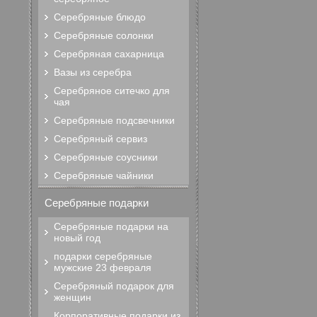
Серебряные блюдо
Серебряные солонки
Серебряная сахарница
Вазы из серебра
Серебряное ситечко для
чая
Серебряные подсвечники
Серебряный сервиз
Серебряные соусники
Серебряные чайники
Серебряные подарки
Серебряные подарки на
новый год
подарки серебряные
мужские 23 февраля
Серебряный подарок для
женщин
Корпоративные подарки из