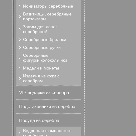
Ионизаторы серебряные
Визитницы, серебряные
портсигары
Зажим для денег
серебряный
Серебряные брелоки
Серебряные ручки
Серебряные
фигурки,колокольчики
Медали и монеты
Изделия из кожи с
серебром
VIP подарки из серебра
Подстаканники из серебра
Посуда из серебра
Ведро для шампанского
серебряное