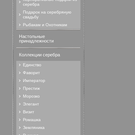
серебра
Подарок на серебряную
свадьбу
Рыбакам и Охотникам
Настольные
принадлежности
Коллекции серебра
Единство
Фаворит
Император
Престиж
Морозко
Элегант
Визит
Ромашка
Земляника