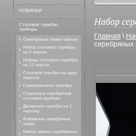
НОВИНКИ
Набор се
Столовое серебро
приборы
Главная
\
На
Серебряные ложки чайные
серебряных
Набор столового серебра
на 6 персон
Наборы столового серебра
на 12 персон
Столовое серебро на одну
персону
Сервировочное серебро
Отдельные серебряные
столовые приборы
Десертное серебро на 1
персону
Кофейные серебряные
ложки
Набор чайных серебряных