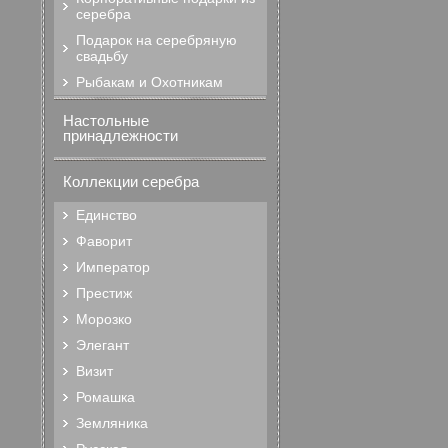
серебра
Подарок на серебряную
свадьбу
Рыбакам и Охотникам
Настольные
принадлежности
Коллекции серебра
Единство
Фаворит
Император
Престиж
Морозко
Элегант
Визит
Ромашка
Земляника