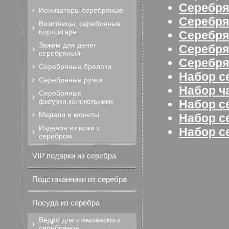
Серебря
Ионизаторы серебряные
Серебря
Визитницы, серебряные
портсигары
Серебря
Зажим для денег
Серебря
серебряный
Серебря
Серебряные брелоки
Набор с
Серебряные ручки
Набор ч
Серебряные
фигурки,колокольчики
Набор с
Медали и монеты
Набор с
Изделия из кожи с
Набор с
серебром
VIP подарки из серебра
Подстаканники из серебра
Посуда из серебра
Ведро для шампанского
серебряное