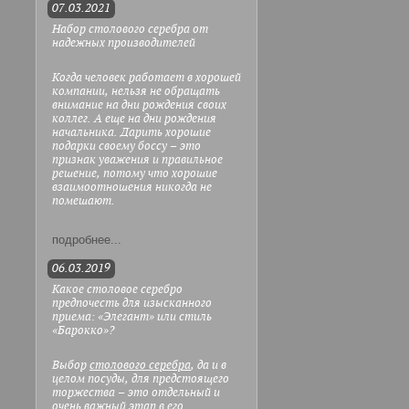
07.03.2021
Набор столового серебра от
надежных производителей
Когда человек работает в хорошей
компании, нельзя не обращать
внимание на дни рождения своих
коллег. А еще на дни рождения
начальника. Дарить хорошие
подарки своему боссу – это
признак уважения и правильное
решение, потому что хорошие
взаимоотношения никогда не
помешают.
подробнее...
06.03.2019
Какое столовое серебро
предпочесть для изысканного
приема: «Элегант» или стиль
«Барокко»?
Выбор
столового серебра
, да и в
целом посуды, для предстоящего
торжества – это отдельный и
очень важный этап в его