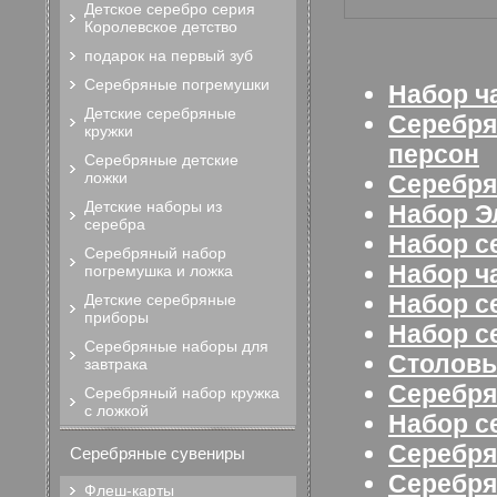
Детское серебро серия
Королевское детство
подарок на первый зуб
Серебряные погремушки
Набор ч
Детские серебряные
Серебря
кружки
персон
Серебряные детские
ложки
Серебря
Детские наборы из
Набор Э
серебра
Набор с
Серебряный набор
Набор ч
погремушка и ложка
Набор с
Детские серебряные
приборы
Набор с
Серебряные наборы для
Столовы
завтрака
Серебря
Серебряный набор кружка
с ложкой
Набор с
Серебря
Серебряные сувениры
Серебря
Флеш-карты