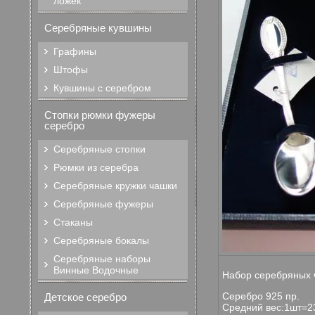
ложек
Серебряные кувшины
Графины
Штофы
Кувшины с серебром
Стопки рюмки фужеры
серебро
Серебряные стопки
Рюмки из серебра
Серебряные кружки чашки
Серебряные фужеры
Стаканы
Серебряные бокалы
Серебряные наборы
Винные Водочные
Набор серебряных ч
Серебро 925 пр.
Детское серебро
Средний вес:1шт=23