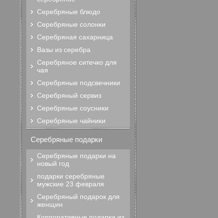
Серебряные блюдо
Серебряные солонки
Серебряная сахарница
Вазы из серебра
Серебряное ситечко для
чая
Серебряные подсвечники
Серебряный сервиз
Серебряные соусники
Серебряные чайники
Серебряные подарки
Серебряные подарки на
новый год
подарки серебряные
мужские 23 февраля
Серебряный подарок для
женщин
Корпоративные подарки из