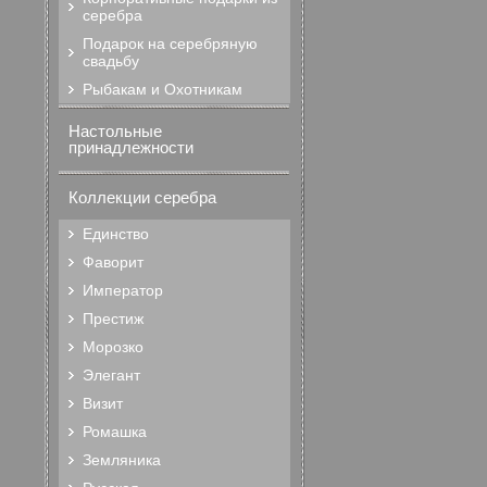
серебра
Подарок на серебряную
свадьбу
Рыбакам и Охотникам
Настольные
принадлежности
Коллекции серебра
Единство
Фаворит
Император
Престиж
Морозко
Элегант
Визит
Ромашка
Земляника