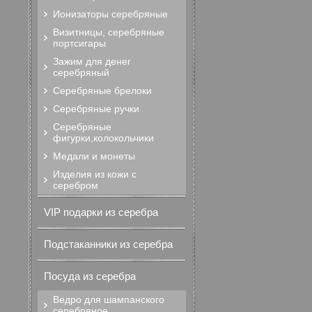
Ионизаторы серебряные
Визитницы, серебряные
портсигары
Зажим для денег
серебряный
Серебряные брелоки
Серебряные ручки
Серебряные
фигурки,колокольчики
Медали и монеты
Изделия из кожи с
серебром
VIP подарки из серебра
Подстаканники из серебра
Посуда из серебра
Ведро для шампанского
серебряное