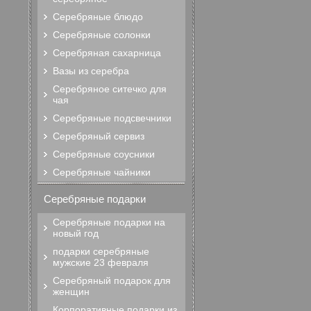
Серебряные блюдо
Серебряные солонки
Серебряная сахарница
Вазы из серебра
Серебряное ситечко для
чая
Серебряные подсвечники
Серебряный сервиз
Серебряные соусники
Серебряные чайники
Серебряные подарки
Серебряные подарки на
новый год
подарки серебряные
мужские 23 февраля
Серебряный подарок для
женщин
Корпоративные подарки из