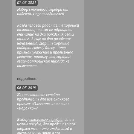
07.03.2021
Набор столового серебра от
надежных производителей
Когда человек работает в хорошей
компании, нельзя не обращать
внимание на дни рождения своих
коллег. А еще на дни рождения
начальника. Дарить хорошие
подарки своему боссу – это
признак уважения и правильное
решение, потому что хорошие
взаимоотношения никогда не
помешают.
подробнее...
06.03.2019
Какое столовое серебро
предпочесть для изысканного
приема: «Элегант» или стиль
«Барокко»?
Выбор
столового серебра
, да и в
целом посуды, для предстоящего
торжества – это отдельный и
очень важный этап в его