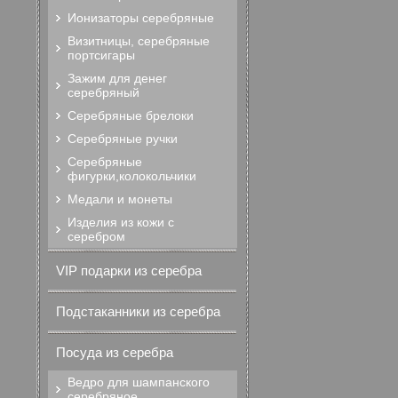
Ионизаторы серебряные
Визитницы, серебряные
портсигары
Зажим для денег
серебряный
Серебряные брелоки
Серебряные ручки
Серебряные
фигурки,колокольчики
Медали и монеты
Изделия из кожи с
серебром
VIP подарки из серебра
Подстаканники из серебра
Посуда из серебра
Ведро для шампанского
серебряное