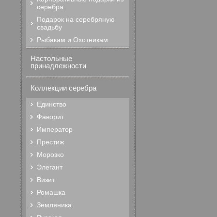
серебра
Подарок на серебряную
свадьбу
Рыбакам и Охотникам
Настольные
принадлежности
Коллекции серебра
Единство
Фаворит
Император
Престиж
Морозко
Элегант
Визит
Ромашка
Земляника