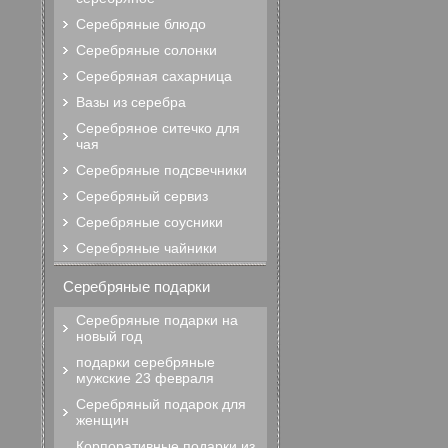
Серебряные блюдо
Серебряные солонки
Серебряная сахарница
Вазы из серебра
Серебряное ситечко для
чая
Серебряные подсвечники
Серебряный сервиз
Серебряные соусники
Серебряные чайники
Серебряные подарки
Серебряные подарки на
новый год
подарки серебряные
мужские 23 февраля
Серебряный подарок для
женщин
Корпоративные подарки из