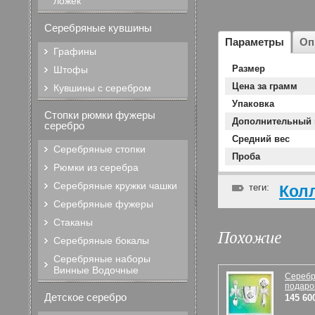
ложек
Серебряные кувшины
Параметры
Оп
Графины
Размер
Штофы
Цена за грамм
Кувшины с серебром
Упаковка
Стопки рюмки фужеры
Дополнительный 
серебро
Средний вес
Серебряные стопки
Проба
Рюмки из серебра
Серебряные кружки чашки
теги:
Кол
Серебряные фужеры
Стаканы
Похожие
Серебряные бокалы
Серебряные наборы
Винные Водочные
Сереб
подаро
Детское серебро
145 60