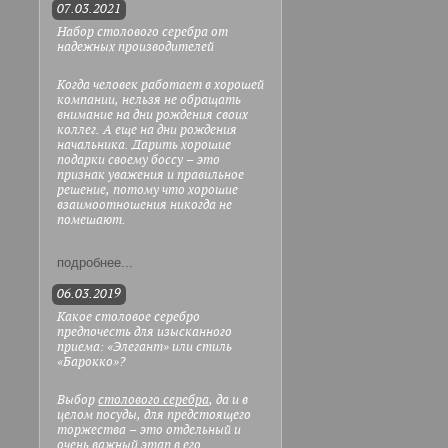
07.03.2021
Набор столового серебра от
надежных производителей
Когда человек работает в хорошей
компании, нельзя не обращать
внимание на дни рождения своих
коллег. А еще на дни рождения
начальника. Дарить хорошие
подарки своему боссу – это
признак уважения и правильное
решение, потому что хорошие
взаимоотношения никогда не
помешают.
подробнее...
06.03.2019
Какое столовое серебро
предпочесть для изысканного
приема: «Элегант» или стиль
«Барокко»?
Выбор
столового серебра
, да и в
целом посуды, для предстоящего
торжества – это отдельный и
очень важный этап в его