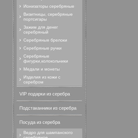
Ионизаторы серебряные
Визитницы, серебряные
портсигары
Зажим для денег
серебряный
Серебряные брелоки
Серебряные ручки
Серебряные
фигурки,колокольчики
Медали и монеты
Изделия из кожи с
серебром
VIP подарки из серебра
Подстаканники из серебра
Посуда из серебра
Ведро для шампанского
серебряное