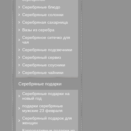
Серебряные блюдо
Серебряные солонки
Серебряная сахарница
Вазы из серебра
Серебряное ситечко для
чая
Серебряные подсвечники
Серебряный сервиз
Серебряные соусники
Серебряные чайники
Серебряные подарки
Серебряные подарки на
новый год
подарки серебряные
мужские 23 февраля
Серебряный подарок для
женщин
Корпоративные подарки из