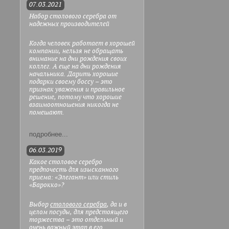
07.03.2021
Набор столового серебра от
надежных производителей
Когда человек работает в хорошей
компании, нельзя не обращать
внимание на дни рождения своих
коллег. А еще на дни рождения
начальника. Дарить хорошие
подарки своему боссу – это
признак уважения и правильное
решение, потому что хорошие
взаимоотношения никогда не
помешают.
подробнее...
06.03.2019
Какое столовое серебро
предпочесть для изысканного
приема: «Элегант» или стиль
«Барокко»?
Выбор
столового серебра
, да и в
целом посуды, для предстоящего
торжества – это отдельный и
очень важный этап в его