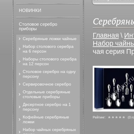
НОВИНКИ
Серебряны
Столовое серебро
приборы
Главная
\
Ин
Серебряные ложки чайные
Набор чайны
Набор столового серебра
чая серия П
на 6 персон
Наборы столового серебра
на 12 персон
Столовое серебро на одну
персону
Сервировочное серебро
Отдельные серебряные
столовые приборы
Десертное серебро на 1
персону
Кофейные серебряные
Рейтинг:
(0 г
ложки
Набор чайных серебряных