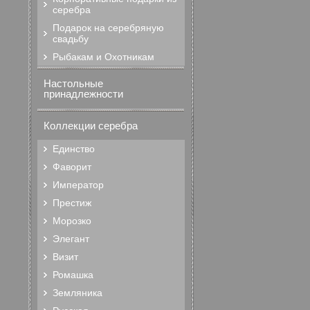
серебра
Подарок на серебряную
свадьбу
Рыбакам и Охотникам
Настольные
принадлежности
Коллекции серебра
Единство
Фаворит
Император
Престиж
Морозко
Элегант
Визит
Ромашка
Земляника