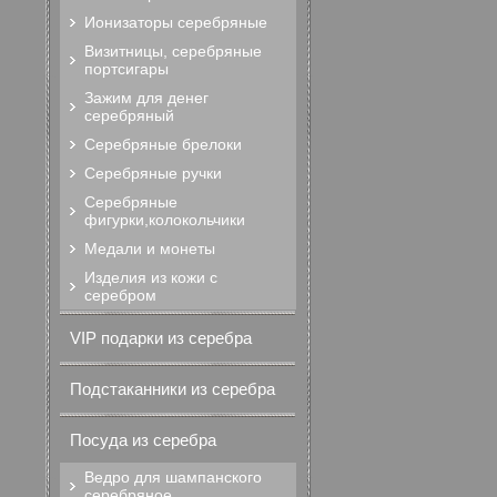
Ионизаторы серебряные
Визитницы, серебряные
портсигары
Зажим для денег
серебряный
Серебряные брелоки
Серебряные ручки
Серебряные
фигурки,колокольчики
Медали и монеты
Изделия из кожи с
серебром
VIP подарки из серебра
Подстаканники из серебра
Посуда из серебра
Ведро для шампанского
серебряное