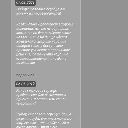
07.03.2021
Набор столового серебра от
надежных производителей
Когда человек работает в хорошей
компании, нельзя не обращать
внимание на дни рождения своих
коллег. А еще на дни рождения
начальника. Дарить хорошие
подарки своему боссу – это
признак уважения и правильное
решение, потому что хорошие
взаимоотношения никогда не
помешают.
подробнее...
06.03.2019
Какое столовое серебро
предпочесть для изысканного
приема: «Элегант» или стиль
«Барокко»?
Выбор
столового серебра
, да и в
целом посуды, для предстоящего
торжества – это отдельный и
очень важный этап в его