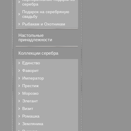
серебра
Подарок на серебряную
свадьбу
Рыбакам и Охотникам
Настольные
принадлежности
Коллекции серебра
Единство
Фаворит
Император
Престиж
Морозко
Элегант
Визит
Ромашка
Земляника