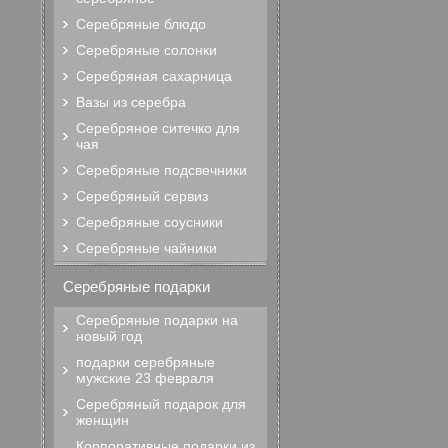
Серебряные блюдо
Серебряные солонки
Серебряная сахарница
Вазы из серебра
Серебряное ситечко для
чая
Серебряные подсвечники
Серебряный сервиз
Серебряные соусники
Серебряные чайники
Серебряные подарки
Серебряные подарки на
новый год
подарки серебряные
мужские 23 февраля
Серебряный подарок для
женщин
Корпоративные подарки из