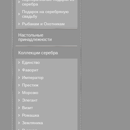
серебра
Подарок на серебряную
свадьбу
Рыбакам и Охотникам
Настольные
принадлежности
Коллекции серебра
Единство
Фаворит
Император
Престиж
Морозко
Элегант
Визит
Ромашка
Земляника