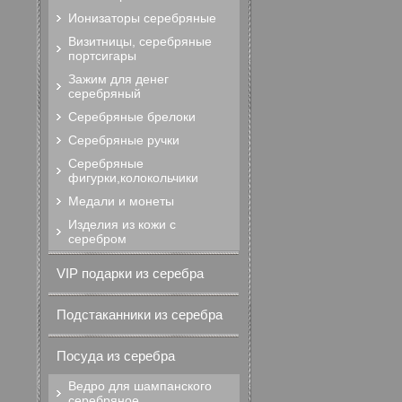
Ионизаторы серебряные
Визитницы, серебряные
портсигары
Зажим для денег
серебряный
Серебряные брелоки
Серебряные ручки
Серебряные
фигурки,колокольчики
Медали и монеты
Изделия из кожи с
серебром
VIP подарки из серебра
Подстаканники из серебра
Посуда из серебра
Ведро для шампанского
серебряное