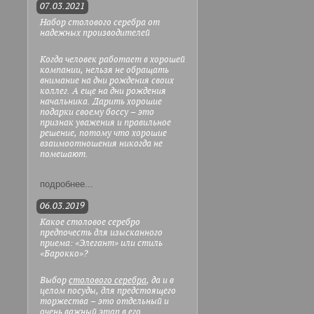
07.03.2021
Набор столового серебра от
надежных производителей
Когда человек работает в хорошей
компании, нельзя не обращать
внимание на дни рождения своих
коллег. А еще на дни рождения
начальника. Дарить хорошие
подарки своему боссу – это
признак уважения и правильное
решение, потому что хорошие
взаимоотношения никогда не
помешают.
подробнее...
06.03.2019
Какое столовое серебро
предпочесть для изысканного
приема: «Элегант» или стиль
«Барокко»?
Выбор
столового серебра
, да и в
целом посуды, для предстоящего
торжества – это отдельный и
очень важный этап в его