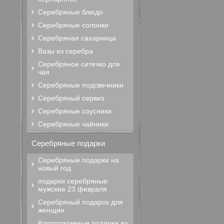
Серебряные блюдо
Серебряные солонки
Серебряная сахарница
Вазы из серебра
Серебряное ситечко для
чая
Серебряные подсвечники
Серебряный сервиз
Серебряные соусники
Серебряные чайники
Серебряные подарки
Серебряные подарки на
новый год
подарки серебряные
мужские 23 февраля
Серебряный подарок для
женщин
Корпоративные подарки из