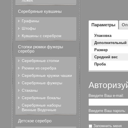
ложек
Серебряные кувшины
Графины
Параметры
Оп
Штофы
Кувшины с серебром
Упаковка
Дополнительный 
Стопки рюмки фужеры
Размер
серебро
Средний вес
Серебряные стопки
Проба
Рюмки из серебра
Серебряные кружки чашки
Авторизу
Серебряные фужеры
Стаканы
Введите Ваш e-mail:
Серебряные бокалы
Серебряные наборы
Винные Водочные
Введите Ваш пароль:
Детское серебро
Запомнить меня